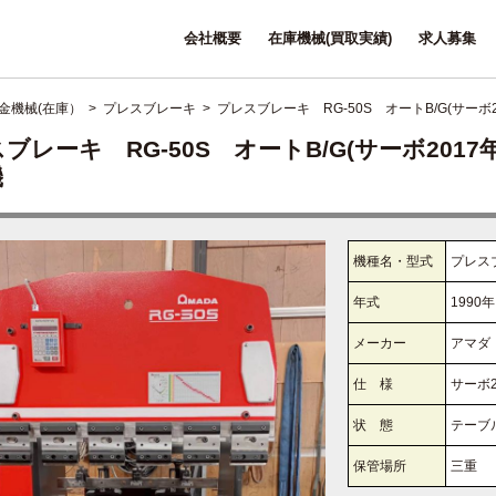
会社概要
在庫機械(買取実績)
求人募集
金機械(在庫）
>
プレスブレーキ
> プレスブレーキ RG-50S オートB/G(サーボ
ブレーキ RG-50S オートB/G(サーボ201
機
機種名・型式
プレスブ
年式
1990年
メーカー
アマダ
仕 様
サーボ
状 態
テーブ
保管場所
三重