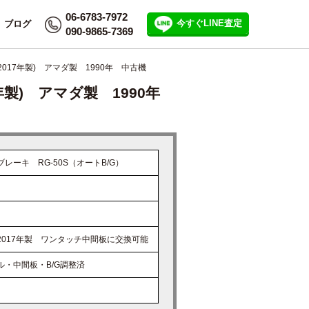
Menu
06-6783-7972
今すぐLINE査定
ブログ
090-9865-7369
CATEGORIES
2017年製) アマダ製 1990年 中古機
7年製) アマダ製 1990年
INFORMATION
会社概要
個人情報保護方針
レーキ RG-50S（オートB/G）
ご利用規約
サイトマップ
よくある質問
2017年製 ワンタッチ中間板に交換可能
求人募集
ル・中間板・B/G調整済
ブログ