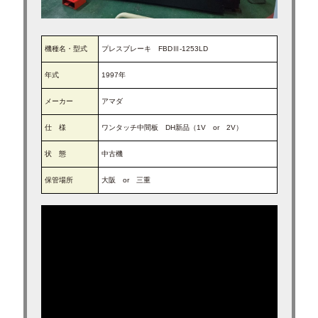
求人募集
ブログ
機種名・型式
プレスブレーキ FBDⅢ-1253LD
年式
1997年
メーカー
アマダ
仕 様
ワンタッチ中間板 DH新品（1V or 2V）
状 態
中古機
保管場所
大阪 or 三重