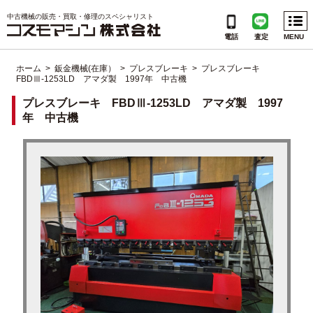
Menu
中古機械の販売・買取・修理のスペシャリスト
電話
査定
MENU
ホーム
>
鈑金機械(在庫）
>
プレスブレーキ
> プレスブレーキ
FBDⅢ-1253LD アマダ製 1997年 中古機
CATEGORIES
プレスブレーキ FBDⅢ-1253LD アマダ製 1997
INFORMATION
年 中古機
会社概要
個人情報保護方針
ご利用規約
サイトマップ
よくある質問