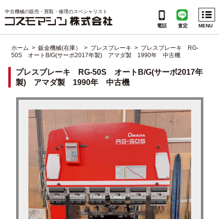
Menu
中古機械の販売・買取・修理のスペシャリスト
電話
査定
MENU
ホーム
>
鈑金機械(在庫）
>
プレスブレーキ
> プレスブレーキ RG-
50S オートB/G(サーボ2017年製) アマダ製 1990年 中古機
CATEGORIES
プレスブレーキ RG-50S オートB/G(サーボ2017年
INFORMATION
製) アマダ製 1990年 中古機
会社概要
個人情報保護方針
ご利用規約
サイトマップ
よくある質問