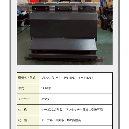
求人募集
ブログ
機種名・型式
プレスブレーキ RG-50S（オートB/G）
年式
1990年
メーカー
アマダ
仕 様
サーボ2017年製 ワンタッチ中間板に交換可能
状 態
テーブル・中間板・B/G調整済