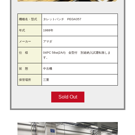
求人募集
機種名
・型式
タレットパンチ PEGA357
ブログ
年式
1988年
メーカー
アマダ
仕 様
04PC 58st(2A/I) 金型付 別途納入試運転致しま
す。
状 態
中古機
保管場所
三重
Sold Out