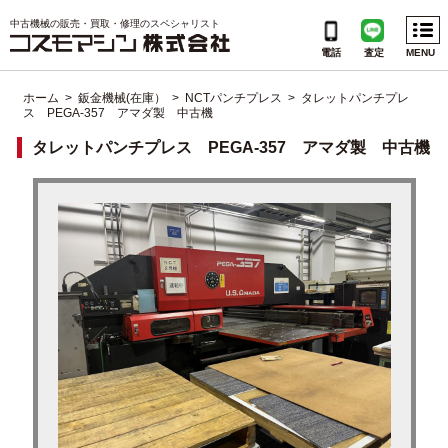
Menu
中古機械の販売・買取・修理のスペシャリスト
電話
査定
MENU
ホーム
>
鈑金機械(在庫）
>
NCTパンチプレス
> タレットパンチプレ
ス PEGA-357 アマダ製 中古機
CATEGORIES
タレットパンチプレス PEGA-357 アマダ製 中古機
INFORMATION
会社概要
個人情報保護方針
ご利用規約
サイトマップ
よくある質問