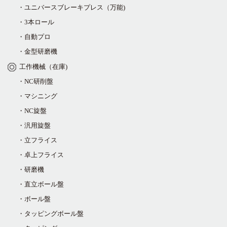
・ユニバースブレーキプレス（万能)
・3本ロール
・自動プロ
・金型研磨機
工作機械（在庫)
・NC研削盤
・マシニング
・NC旋盤
・汎用旋盤
・立フライス
・卓上フライス
・研磨機
・直立ボール盤
・ボール盤
・タッピングボール盤