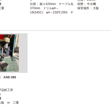
機
仕様： 振り420mm テーブル丸
状態： 中古機
三重
370mm ドリルφ4～
保管場所： 大阪
19(S45C) φ4～23(FC200) チ
ャック付
状態： 中古機
保管場所： 三重 仕様 PDF参照
ASD-360
芦品鉄工所
m
機
大阪 or 三重