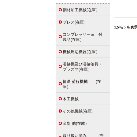
鋼材加工機械(在庫）
プレス(在庫）
1
から
5
を表示
コンプレッサー＆ 付
属品(在庫）
機械周辺機器(在庫）
溶接機及び溶接治具・
プラズマ(在庫）
輸送 荷役機械 (在
庫）
木工機械
その他機械(在庫）
金型 他(在庫）
取り扱い済み (売