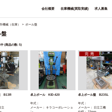
会社概要
在庫機械(買取実績)
求人募集
作機械（在庫）
> ボール盤
ル盤
中 (商品の数:
5
)
 B13R
卓上ボール KID-420
卓上ボール盤 B23SL
年式：
年式：
日立
メーカー： キラコーポレーショ
メーカー： 日立工機
ｍ
ン
仕様： 23mm