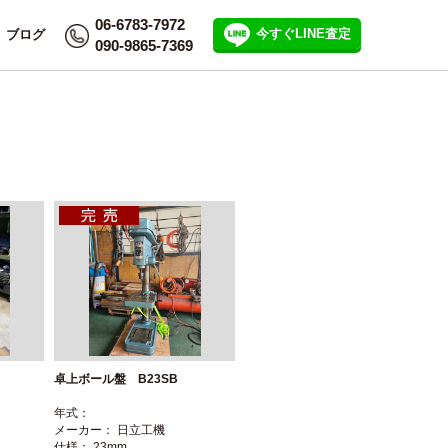
Menu
06-6783-7972
今すぐLINE査定
ブログ
090-9865-7369
CATEGORIES
INFORMATION
会社概要
個人情報保護方針
ご利用規約
サイトマップ
よくある質問
求人募集
卓上ボール盤 B23SB
年式：
ブログ
メーカー： 日立工機
仕様： 23mm