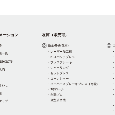
メーション
在庫（販売可)
要
鈑金機械(在庫)
・レーザー加工機
・
績一覧
・NCTパンチプレス
・
報保護方針
・プレスブレーキ
・
・シャーリング
・
規約
・セットプレス
・
・コーナシャー
・
・ユニバースブレーキプレス（万能)
・
合わせ
・3本ロール
・
報
・自動プロ
・
・金型研磨機
・
マップ
・
・