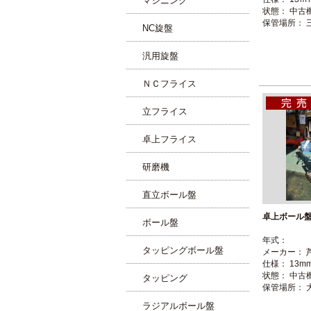
マシニング
状態： 中古
保管場所： 
NC旋盤
汎用旋盤
ＮＣフライス
立フライス
卓上フライス
研磨機
直立ボール盤
卓上ボール盤 
ボール盤
年式：
タッピングボール盤
メーカー： 
仕様： 13m
状態： 中古
タッピング
保管場所： 
ラジアルボール盤