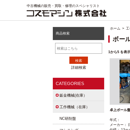
中古機械の販売・買取・修理のスペシャリスト
ホーム
>
工
商品検索
ボー
1
から
5
を表示
詳細検索
CATEGORIES
鈑金機械(在庫）
工作機械（在庫）
卓上ボール盤
NC研削盤
年式：
メーカー： 
仕様： 13ｍ