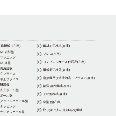
工作機械（在庫)
鋼材加工機械(在庫)
NC研削盤
プレス(在庫)
マシニング
コンプレッサー＆付属品(在庫)
NC旋盤
汎用旋盤
機械周辺機器(在庫)
立フライス
溶接機及び溶接治具・プラズマ(在庫)
卓上フライス
研磨機
輸送 荷役機械(在庫)
直立ボール盤
その他機械(在庫)
ボール盤
タッピングボール盤
金型 他(在庫)
タッピング
取り扱い済み(売却済み)機械
ラジアルボール盤