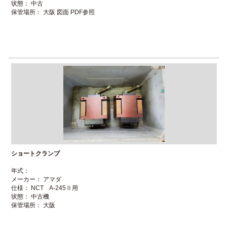
状態： 中古
求人募集
保管場所： 大阪 図面 PDF参照
ブログ
ショートクランプ
年式：
メーカー： アマダ
仕様： NCT A-245Ⅱ用
状態： 中古機
保管場所： 大阪