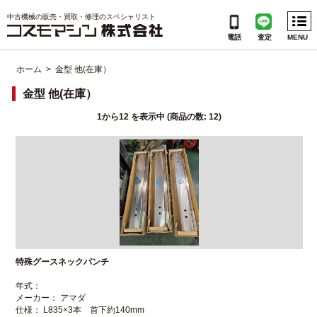
Menu
中古機械の販売・買取・修理のスペシャリスト
電話
査定
MENU
ホーム
> 金型 他(在庫）
CATEGORIES
金型 他(在庫）
1
から
12
を表示中 (商品の数:
INFORMATION
12
)
会社概要
個人情報保護方針
ご利用規約
サイトマップ
特殊グースネックパンチ
年式：
よくある質問
メーカー： アマダ
仕様： L835×3本 首下約140mm