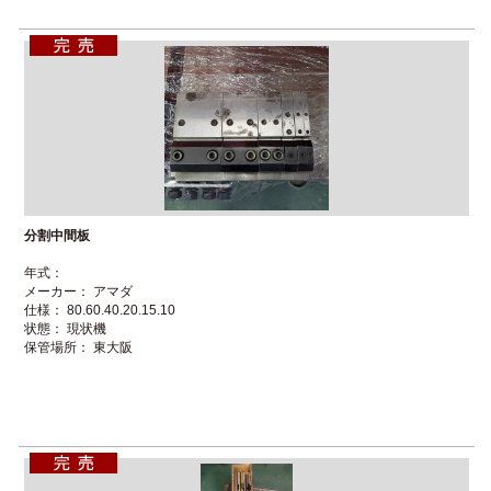
分割中間板
年式：
メーカー： アマダ
仕様： 80.60.40.20.15.10
状態： 現状機
保管場所： 東大阪