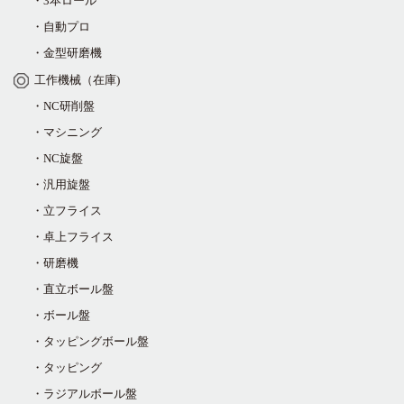
・3本ロール
・自動プロ
・金型研磨機
工作機械（在庫)
・NC研削盤
・マシニング
・NC旋盤
・汎用旋盤
・立フライス
・卓上フライス
・研磨機
・直立ボール盤
・ボール盤
・タッピングボール盤
・タッピング
・ラジアルボール盤