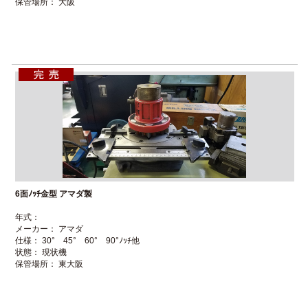
保管場所： 大阪
6面ﾉｯﾁ金型 アマダ製
年式：
メーカー： アマダ
仕様： 30° 45° 60° 90°ﾉｯﾁ他
状態： 現状機
保管場所： 東大阪