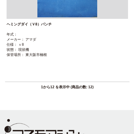
ヘミングダイ（Ｖ8）パンチ
年式：
メーカー： アマダ
仕様： ｖ8
状態： 現状機
保管場所： 東大阪市楠根
1
から
12
を表示中 (商品の数:
12
)