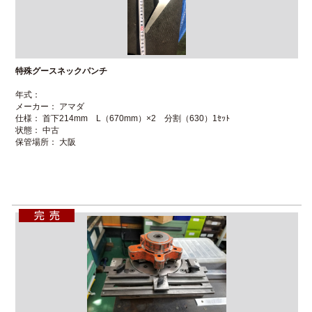
特殊グースネックパンチ
年式：
メーカー： アマダ
仕様： 首下214mm L（670mm）×2 分割（630）1ｾｯﾄ
状態： 中古
保管場所： 大阪