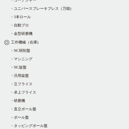
・コーナシャー
・ユニバースブレーキプレス（万能)
・3本ロール
・自動プロ
・金型研磨機
工作機械（在庫)
・NC研削盤
・マシニング
・NC旋盤
・汎用旋盤
・立フライス
・卓上フライス
・研磨機
・直立ボール盤
・ボール盤
・タッピングボール盤