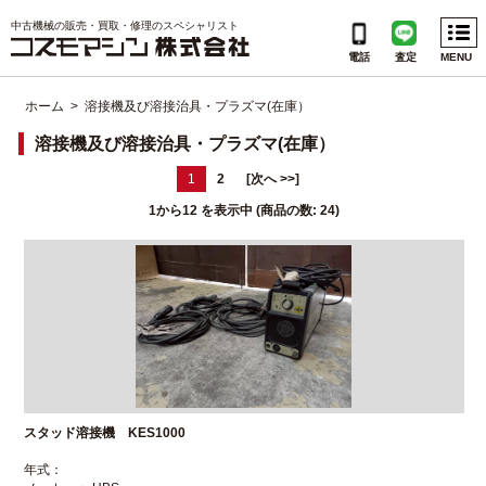
Menu
中古機械の販売・買取・修理のスペシャリスト
電話
査定
MENU
ホーム
> 溶接機及び溶接治具・プラズマ(在庫）
CATEGORIES
溶接機及び溶接治具・プラズマ(在庫）
1
2
[次へ >>]
INFORMATION
1
から
12
を表示中 (商品の数:
24
)
会社概要
個人情報保護方針
ご利用規約
サイトマップ
スタッド溶接機 KES1000
よくある質問
年式：