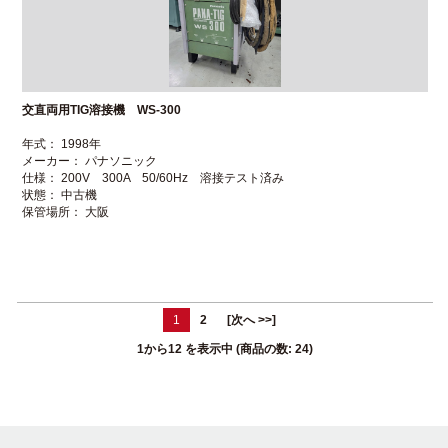
交直両用TIG溶接機 WS-300
年式： 1998年
メーカー： パナソニック
仕様： 200V 300A 50/60Hz 溶接テスト済み
状態： 中古機
保管場所： 大阪
1
2
[次へ >>]
1
から
12
を表示中 (商品の数:
24
)